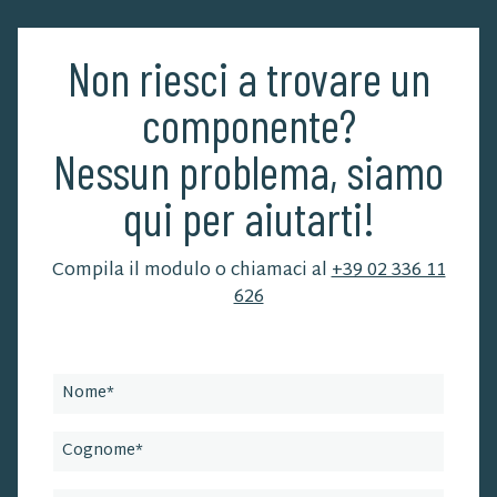
Non riesci a trovare un
componente?
Nessun problema, siamo
qui per aiutarti!
Compila il modulo o chiamaci al
+39 02 336 11
626
Leave
this
field
blank