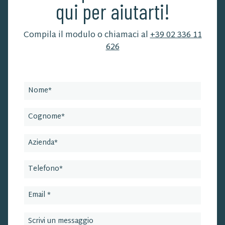
qui per aiutarti!
Compila il modulo o chiamaci al
+39 02 336 11
626
Leave
this
field
blank